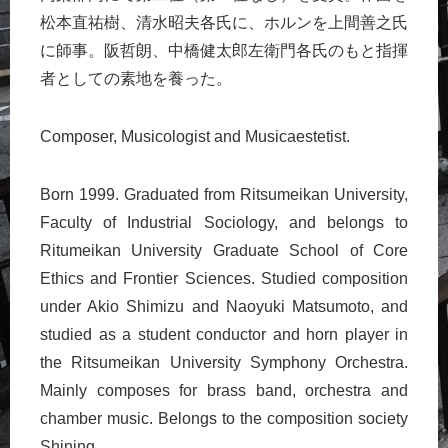
松本直祐樹、清水昭夫各氏に、ホルンを上間善之氏
に師事。阪哲朗、中橋健太郎左衛門各氏のもと指揮
者としての素地を養った。
Composer, Musicologist and Musicaestetist.
Born 1999. Graduated from Ritsumeikan University,
Faculty of Industrial Sociology, and belongs to
Ritumeikan University Graduate School of Core
Ethics and Frontier Sciences. Studied composition
under Akio Shimizu and Naoyuki Matsumoto, and
studied as a student conductor and horn player in
the Ritsumeikan University Symphony Orchestra.
Mainly composes for brass band, orchestra and
chamber music. Belongs to the composition society
Shining.